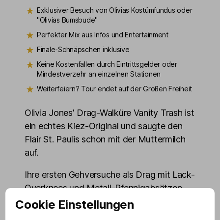
Exklusiver Besuch von Olivias Kostümfundus oder
"Olivias Bumsbude"
Perfekter Mix aus Infos und Entertainment
Finale-Schnäpschen inklusive
Keine Kostenfallen durch Eintrittsgelder oder
Mindestverzehr an einzelnen Stationen
Weiterfeiern? Tour endet auf der Großen Freiheit
Olivia Jones' Drag-Walküre Vanity Trash ist
ein echtes Kiez-Original und saugte den
Flair St. Paulis schon mit der Muttermilch
auf.
Ihre ersten Gehversuche als Drag mit Lack-
Overknees und Metall-Pfennigabsätzen
fühlten sich an wie »Döner-Spieß auf
Cookie Einstellungen
Hacken mit Gleichgewichtsstörungen«.