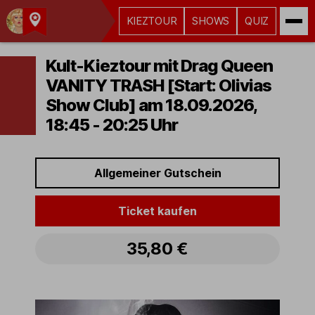
KIEZTOUR
SHOWS
QUIZ
Kult-
Kieztouren
Kult-Kieztour mit Drag Queen
Hamburg
VANITY TRASH [Start: Olivias
Show Club] am 18.09.2026,
18:45 - 20:25 Uhr
Allgemeiner Gutschein
Ticket kaufen
35,80 €