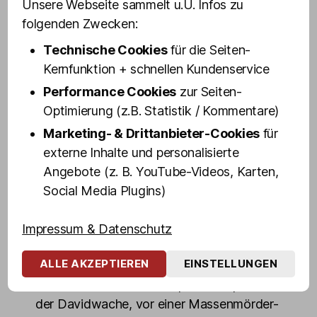
Unsere Webseite sammelt u.U. Infos zu
Mittlerweile ist Vanity Trash eine Drag-
folgenden Zwecken:
Ikone auf St. Pauli.
Technische Cookies
für die Seiten-
Mit spitzer Zunge und derbem Humor
Kernfunktion + schnellen Kundenservice
erklärt euch unsere Kiez-Wuchtbrumme
Performance Cookies
zur Seiten-
das Wichtigste, was ihr über St. Pauli und
Optimierung (z.B. Statistik / Kommentare)
die Reeperbahn wissen müsst, zeigt euch
Marketing- & Drittanbieter-Cookies
für
die interessantesten Sehenswürdigkeiten
externe Inhalte und personalisierte
und gibt Insider-Einblicke in die
Angebote (z. B. YouTube-Videos, Karten,
außergewöhnlichen Welten zwischen
Social Media Plugins)
Rampen-, Rot- und Blaulicht.
In rund 100 Minuten geht's von der Großen
Impressum & Datenschutz
Freiheit über die Reeperbahn in den
ALLE AKZEPTIEREN
EINSTELLUNGEN
Rotlicht-Dschungel mit Zwischenstopps
unter anderem auf dem Spielbudenplatz, an
der Davidwache, vor einer Massenmörder-