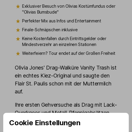
Exklusiver Besuch von Olivias Kostümfundus oder
"Olivias Bumsbude"
Perfekter Mix aus Infos und Entertainment
Finale-Schnäpschen inklusive
Keine Kostenfallen durch Eintrittsgelder oder
Mindestverzehr an einzelnen Stationen
Weiterfeiern? Tour endet auf der Großen Freiheit
Olivia Jones' Drag-Walküre Vanity Trash ist
ein echtes Kiez-Original und saugte den
Flair St. Paulis schon mit der Muttermilch
auf.
Ihre ersten Gehversuche als Drag mit Lack-
Overknees und Metall-Pfennigabsätzen
fühlten sich an wie »Döner-Spieß auf
Cookie Einstellungen
Hacken mit Gleichgewichtsstörungen«.