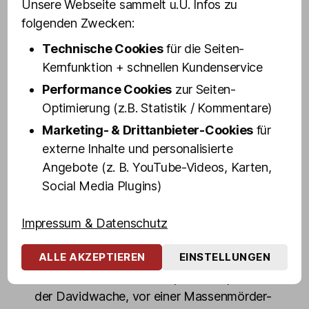
Unsere Webseite sammelt u.U. Infos zu
Mittlerweile ist Vanity Trash eine Drag-
folgenden Zwecken:
Ikone auf St. Pauli.
Technische Cookies
für die Seiten-
Mit spitzer Zunge und derbem Humor
Kernfunktion + schnellen Kundenservice
erklärt euch unsere Kiez-Wuchtbrumme
Performance Cookies
zur Seiten-
das Wichtigste, was ihr über St. Pauli und
Optimierung (z.B. Statistik / Kommentare)
die Reeperbahn wissen müsst, zeigt euch
Marketing- & Drittanbieter-Cookies
für
die interessantesten Sehenswürdigkeiten
externe Inhalte und personalisierte
und gibt Insider-Einblicke in die
Angebote (z. B. YouTube-Videos, Karten,
außergewöhnlichen Welten zwischen
Social Media Plugins)
Rampen-, Rot- und Blaulicht.
In rund 100 Minuten geht's von der Großen
Impressum & Datenschutz
Freiheit über die Reeperbahn in den
ALLE AKZEPTIEREN
EINSTELLUNGEN
Rotlicht-Dschungel mit Zwischenstopps
unter anderem auf dem Spielbudenplatz, an
der Davidwache, vor einer Massenmörder-