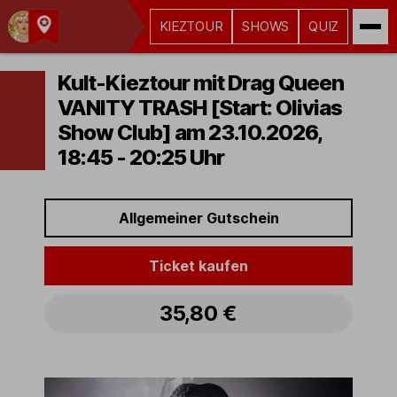
KIEZTOUR
SHOWS
QUIZ
Kult-
Kieztouren
Kult-Kieztour mit Drag Queen
Hamburg
VANITY TRASH [Start: Olivias
Show Club] am 23.10.2026,
18:45 - 20:25 Uhr
Allgemeiner Gutschein
Ticket kaufen
35,80 €