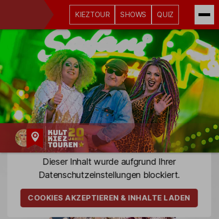
KIEZTOUR
SHOWS
QUIZ
Kult-
Dieser Inhalt wurde aufgrund Ihrer
Kieztouren
Datenschutz­einstellungen blockiert.
Hamburg
COOKIES AKZEPTIEREN & INHALTE LADEN