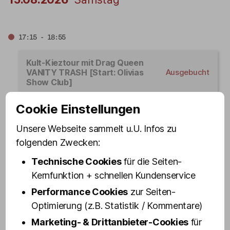
17:15 - 18:55
Kult-Kieztour mit Drag Queen
VANITY TRASH [Start: Olivias
Ausgebucht
Show Club]
Cookie Einstellungen
19:15 - 20:55
Unsere Webseite sammelt u.U. Infos zu
folgenden Zwecken:
Kult-Kieztour mit Drag Queen VANITY TRASH
[Start: Olivias Show Club]
Technische Cookies
für die Seiten-
Jetzt buchen
Kernfunktion + schnellen Kundenservice
Performance Cookies
zur Seiten-
Optimierung (z.B. Statistik / Kommentare)
21:15 - 22:55
Marketing- & Drittanbieter-Cookies
für