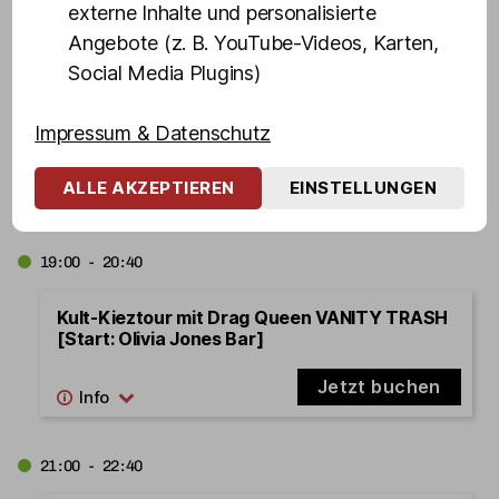
externe Inhalte und personalisierte
Kult-Kieztour mit Drag Queen VANITY TRASH
[Start: Olivias Show Club]
Angebote (z. B. YouTube-Videos, Karten,
Social Media Plugins)
Jetzt buchen
Impressum & Datenschutz
17.08.2026
Montag
ALLE AKZEPTIEREN
EINSTELLUNGEN
19:00 - 20:40
Kult-Kieztour mit Drag Queen VANITY TRASH
[Start: Olivia Jones Bar]
Jetzt buchen
21:00 - 22:40