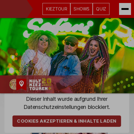
KIEZTOUR
SHOWS
QUIZ
Kult-
Dieser Inhalt wurde aufgrund Ihrer
Kieztouren
Datenschutz­einstellungen blockiert.
Hamburg
COOKIES AKZEPTIEREN & INHALTE LADEN