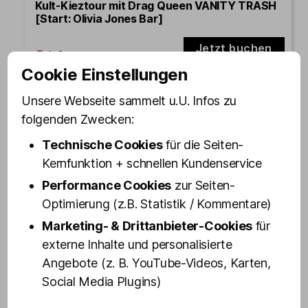
Kult-Kieztour mit Drag Queen VANITY TRASH
[Start: Olivia Jones Bar]
Jetzt buchen
Cookie Einstellungen
Unsere Webseite sammelt u.U. Infos zu
12.08.2026
Mittwoch
folgenden Zwecken:
Technische Cookies
für die Seiten-
19:30 - 21:10
Kernfunktion + schnellen Kundenservice
Performance Cookies
zur Seiten-
Kult-Kieztour mit Drag Queen VANITY TRASH
Optimierung (z.B. Statistik / Kommentare)
[Start: Olivia Jones Bar]
Marketing- & Drittanbieter-Cookies
für
Jetzt buchen
externe Inhalte und personalisierte
Angebote (z. B. YouTube-Videos, Karten,
Social Media Plugins)
14.08.2026
Freitag