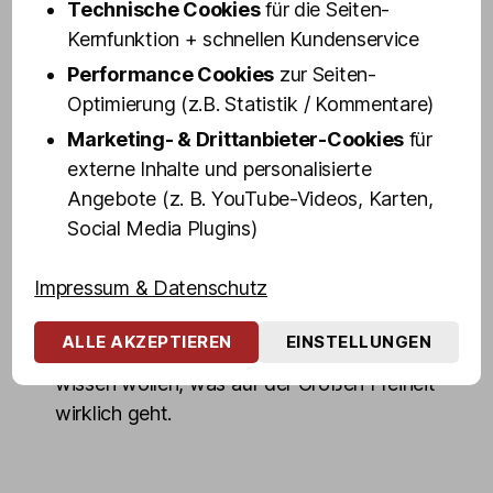
Technische Cookies
für die Seiten-
sagen kann: Olivias Drag Queens sind
Kernfunktion + schnellen Kundenservice
sozusagen Stars zum Anfassen.
Performance Cookies
zur Seiten-
Das Ambiente ist anrüchig, glamourös und
Optimierung (z.B. Statistik / Kommentare)
zu hundert Prozent Reeperbahn, echt und
Marketing- & Drittanbieter-Cookies
für
authentisch wie in den goldenen Kiez-
externe Inhalte und personalisierte
Jahren. Kein Wunder: Vor unseren Zeiten
Angebote (z. B. YouTube-Videos, Karten,
feierten hier schon die Beatles und das
Social Media Plugins)
Milieu.
Impressum & Datenschutz
Motto bis heute: Gäste voll, Gläser leer und
die Stimmung – unbezahlbar. Die Shows in
ALLE AKZEPTIEREN
EINSTELLUNGEN
Olivias Show Club sind Pflicht für alle, die
wissen wollen, was auf der Großen Freiheit
wirklich geht.