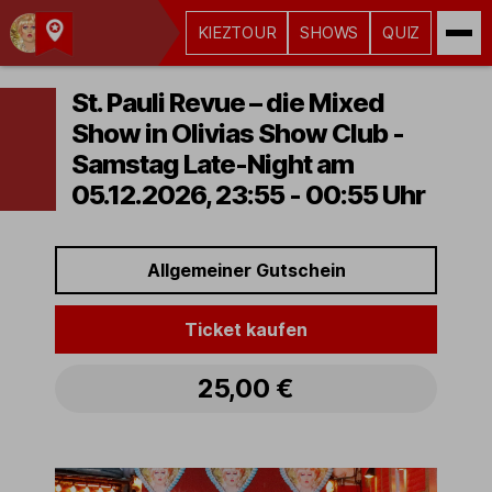
KIEZTOUR
SHOWS
QUIZ
Kult-
Kieztouren
St. Pauli Revue – die Mixed
Hamburg
Show in Olivias Show Club -
Samstag Late-Night am
05.12.2026, 23:55 - 00:55 Uhr
Allgemeiner Gutschein
Ticket kaufen
25,00 €