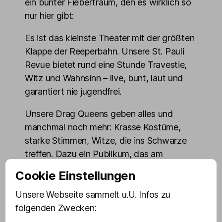
ein bunter Fiebertraum, den es wirklich so
nur hier gibt:
Es ist das kleinste Theater mit der größten
Klappe der Reeperbahn. Unsere St. Pauli
Revue bietet rund eine Stunde Travestie,
Witz und Wahnsinn – live, bunt, laut und
garantiert nie jugendfrei.
Unsere Drag Queens geben alles und
manchmal noch mehr: Krasse Kostüme,
starke Stimmen, Witze, die ins Schwarze
treffen. Dazu ein Publikum, das am
nächsten Tag heiser ist.
Cookie Einstellungen
Drinnen ist es kuschelig aber klimatisiert,
Unsere Webseite sammelt u.U. Infos zu
die Luft knistert trotzdem ordentlich, und
folgenden Zwecken:
die Bühne ist so nah, dass man wirklich