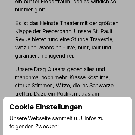
ein bunter Fiebertraum, den es wirklich so
nur hier gibt:
Es ist das kleinste Theater mit der größten
Klappe der Reeperbahn. Unsere St. Pauli
Revue bietet rund eine Stunde Travestie,
Witz und Wahnsinn – live, bunt, laut und
garantiert nie jugendfrei.
Unsere Drag Queens geben alles und
manchmal noch mehr: Krasse Kostüme,
starke Stimmen, Witze, die ins Schwarze
treffen. Dazu ein Publikum, das am
nächsten Tag heiser ist.
Cookie Einstellungen
Drinnen ist es kuschelig aber klimatisiert,
Unsere Webseite sammelt u.U. Infos zu
die Luft knistert trotzdem ordentlich, und
folgenden Zwecken:
die Bühne ist so nah, dass man wirklich