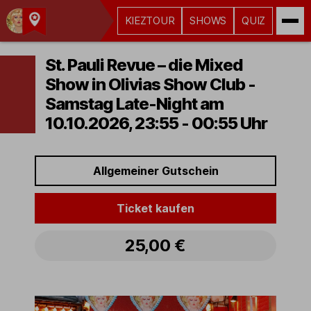
KIEZTOUR
SHOWS
QUIZ
Kult-
Kieztouren
St. Pauli Revue – die Mixed
Hamburg
Show in Olivias Show Club -
Samstag Late-Night am
10.10.2026, 23:55 - 00:55 Uhr
Allgemeiner Gutschein
Ticket kaufen
25,00 €