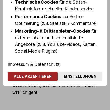
Technische Cookies
für die Seiten-
sagen kann: Olivias Drag Queens sind
Kernfunktion + schnellen Kundenservice
sozusagen Stars zum Anfassen.
Performance Cookies
zur Seiten-
Das Ambiente ist anrüchig, glamourös und
Optimierung (z.B. Statistik / Kommentare)
zu hundert Prozent Reeperbahn, echt und
Marketing- & Drittanbieter-Cookies
für
authentisch wie in den goldenen Kiez-
externe Inhalte und personalisierte
Jahren. Kein Wunder: Vor unseren Zeiten
Angebote (z. B. YouTube-Videos, Karten,
feierten hier schon die Beatles und das
Social Media Plugins)
Milieu.
Impressum & Datenschutz
Motto bis heute: Gäste voll, Gläser leer und
die Stimmung – unbezahlbar. Die Shows in
ALLE AKZEPTIEREN
EINSTELLUNGEN
Olivias Show Club sind Pflicht für alle, die
wissen wollen, was auf der Großen Freiheit
wirklich geht.