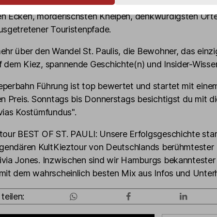
s des Kiez echt, authentisch und ungeschminkt. Entdec
en Ecken, mörderischsten Kneipen, denkwürdigsten Orte
usgetretener Touristenpfade.
ehr über den Wandel St. Paulis, die Bewohner, das einzi
f dem Kiez, spannende Geschichte(n) und Insider-Wisse
perbahn Führung ist top bewertet und startet mit eine
en Preis. Sonntags bis Donnerstags besichtigst du mit d
vias Kostümfundus".
ztour BEST OF ST. PAULI: Unsere Erfolgsgeschichte sta
legendären KultKieztour von Deutschlands berühmtester
ivia Jones. Inzwischen sind wir Hamburgs bekanntester
mit dem wahrscheinlich besten Mix aus Infos und Unter
teilen: