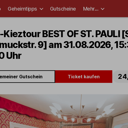
p
Geheimtipps
Gutscheine
Mehr...
-Kieztour BEST OF ST. PAULI [S
uckstr. 9] am 31.08.2026, 15:
0 Uhr
24
gemeiner Gutschein
Ticket kaufen