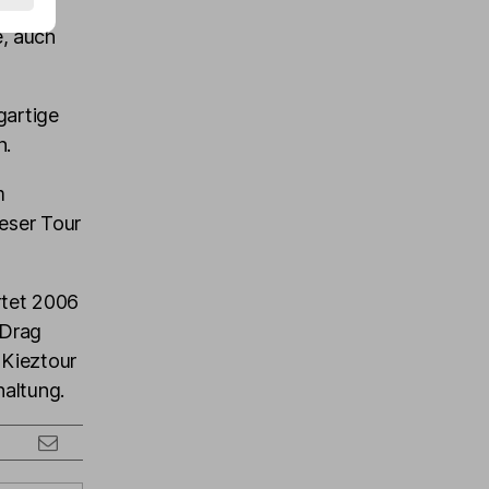
ke die
, auch
gartige
n.
m
ieser Tour
rtet 2006
 Drag
 Kieztour
haltung.