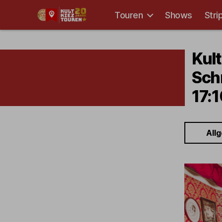
Touren
Shows
Stri
Kult-
Kieztouren
Hamburg
Kult
Schm
17:1
All