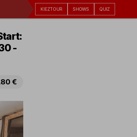
KIEZTOUR
SHOWS
QUIZ
tart:
30 -
,80 €