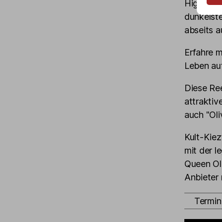
Highlight
dunkelst
abseits a
Erfahre m
Leben au
Diese Ree
attraktiv
auch "Oli
Kult-Kie
mit der 
Queen Ol
Anbieter 
Termin 