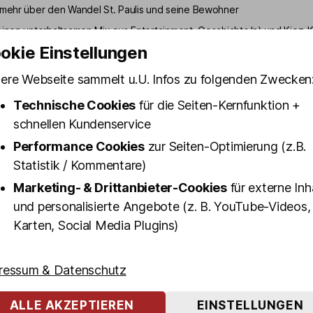
 mehr über den Wandel St. Paulis und seine Bewohner
einen unterhaltsamen Mix aus Entertainment, Geschichte(n) und Kiez-K
okie Einstellungen
annende Geschichten über die Herbertstraße, Davidwache, den Gol
uh und Olivia Jones
ere Webseite sammelt u.U. Infos zu folgenden Zwecken
 Olivias Kostümfundus (sonntags bis donnerstags)
Technische Cookies
für die Seiten-Kernfunktion +
Pauli Kult-Schnaps inklusive
schnellen Kundenservice
 eine unterhaltsame Reeperbahn Führung, bei der du mö
Performance Cookies
zur Seiten-Optimierung (z.B.
 St. Pauli erfährst? Dann empfehlen wir dir unsere "BEST
Statistik / Kommentare)
lt-Kieztour.
Marketing- & Drittanbieter-Cookies
für externe Inh
und personalisierte Angebote (z. B. YouTube-Videos,
r Reeperbahn Führung steht der Stadtteil und die Nachb
Karten, Social Media Plugins)
grund. Unsere Guides präsentieren dir in 100 Minuten ih
hes "Best of St. Pauli" - Altes und Neues, Geheimtipps u
er den weltbekanntem Stadtteil wissen musst.
ressum & Datenschutz
nter die Kulissen von Hamburgs "sündigster Meile" und e
ALLE AKZEPTIEREN
EINSTELLUNGEN