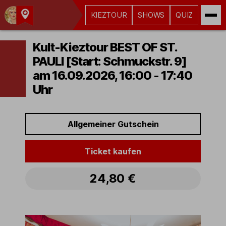
KIEZTOUR
SHOWS
QUIZ
Kult-
Kieztouren
Kult-Kieztour BEST OF ST.
Hamburg
PAULI [Start: Schmuckstr. 9]
am 16.09.2026, 16:00 - 17:40
Uhr
Allgemeiner Gutschein
Ticket kaufen
24,80 €