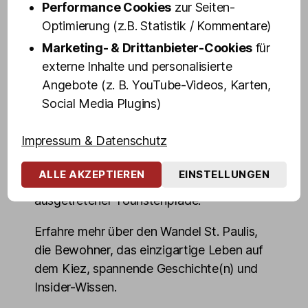
dir in 100 Minuten ihr persönliches "Best of
Performance Cookies
zur Seiten-
St. Pauli" - Altes und Neues, Geheimtipps
Optimierung (z.B. Statistik / Kommentare)
und Dinge, die du über den weltbekanntem
Marketing- & Drittanbieter-Cookies
für
Stadtteil wissen musst.
externe Inhalte und personalisierte
Angebote (z. B. YouTube-Videos, Karten,
Blicke hinter die Kulissen von Hamburgs
Social Media Plugins)
"sündigster Meile" und erlebe die
Highlights des Kiez echt, authentisch und
Impressum & Datenschutz
ungeschminkt. Entdecke die dunkelsten
Ecken, mörderischsten Kneipen,
ALLE AKZEPTIEREN
EINSTELLUNGEN
denkwürdigsten Orte, auch abseits
ausgetretener Touristenpfade.
Erfahre mehr über den Wandel St. Paulis,
die Bewohner, das einzigartige Leben auf
dem Kiez, spannende Geschichte(n) und
Insider-Wissen.