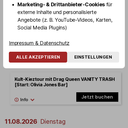
Marketing- & Drittanbieter-Cookies
für
externe Inhalte und personalisierte
20:00 - 21:40
Angebote (z. B. YouTube-Videos, Karten,
Kult-Kieztour mit Drag Queen FANNY
Social Media Plugins)
FUNTASTIC [Start: Olivia Jones Bar]
Impressum & Datenschutz
Jetzt buchen
ALLE AKZEPTIEREN
EINSTELLUNGEN
21:00 - 22:40
Kult-Kieztour mit Drag Queen VANITY TRASH
[Start: Olivia Jones Bar]
Jetzt buchen
11.08.2026
Dienstag