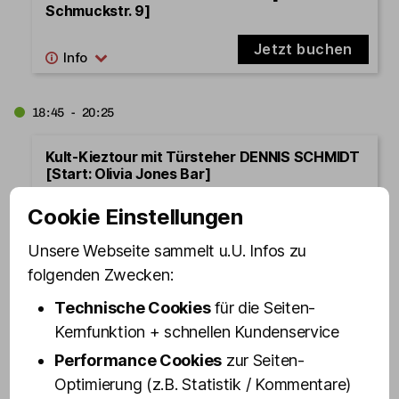
Schmuckstr. 9]
Jetzt buchen
18:45 - 20:25
Kult-Kieztour mit Türsteher DENNIS SCHMIDT
[Start: Olivia Jones Bar]
Jetzt buchen
Cookie Einstellungen
Unsere Webseite sammelt u.U. Infos zu
folgenden Zwecken:
19:00 - 20:40
Technische Cookies
für die Seiten-
Kult-Kieztour mit Drag Queen VANITY TRASH
Kernfunktion + schnellen Kundenservice
[Start: Olivia Jones Bar]
Performance Cookies
zur Seiten-
Jetzt buchen
Optimierung (z.B. Statistik / Kommentare)