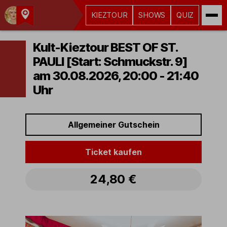
KIEZTOUR
SHOWS
QUIZ
Kult-
Kieztouren
Kult-Kieztour BEST OF ST.
Hamburg
PAULI [Start: Schmuckstr. 9]
am 30.08.2026, 20:00 - 21:40
Uhr
Allgemeiner Gutschein
Ticket kaufen
24,80 €