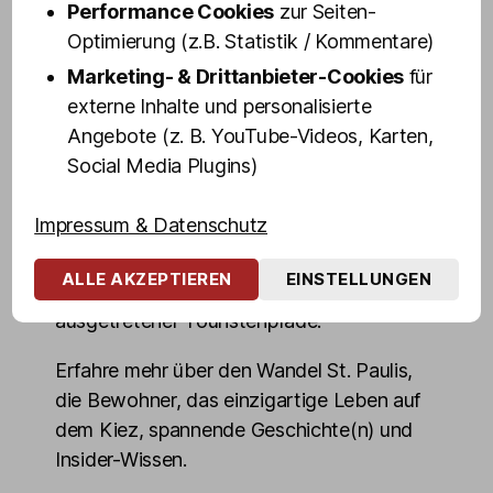
dir in 100 Minuten ihr persönliches "Best of
Performance Cookies
zur Seiten-
St. Pauli" - Altes und Neues, Geheimtipps
Optimierung (z.B. Statistik / Kommentare)
und Dinge, die du über den weltbekanntem
Marketing- & Drittanbieter-Cookies
für
Stadtteil wissen musst.
externe Inhalte und personalisierte
Angebote (z. B. YouTube-Videos, Karten,
Blicke hinter die Kulissen von Hamburgs
Social Media Plugins)
"sündigster Meile" und erlebe die
Highlights des Kiez echt, authentisch und
Impressum & Datenschutz
ungeschminkt. Entdecke die dunkelsten
Ecken, mörderischsten Kneipen,
ALLE AKZEPTIEREN
EINSTELLUNGEN
denkwürdigsten Orte, auch abseits
ausgetretener Touristenpfade.
Erfahre mehr über den Wandel St. Paulis,
die Bewohner, das einzigartige Leben auf
dem Kiez, spannende Geschichte(n) und
Insider-Wissen.