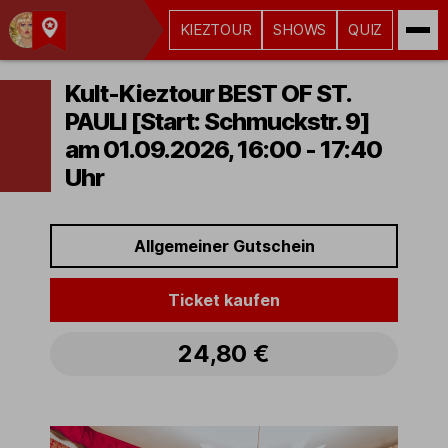
KIEZTOUR
SHOWS
QUIZ
Kult-
Kieztouren
Kult-Kieztour BEST OF ST.
Hamburg
PAULI [Start: Schmuckstr. 9]
am 01.09.2026, 16:00 - 17:40
Uhr
Allgemeiner Gutschein
Ticket kaufen
24,80 €