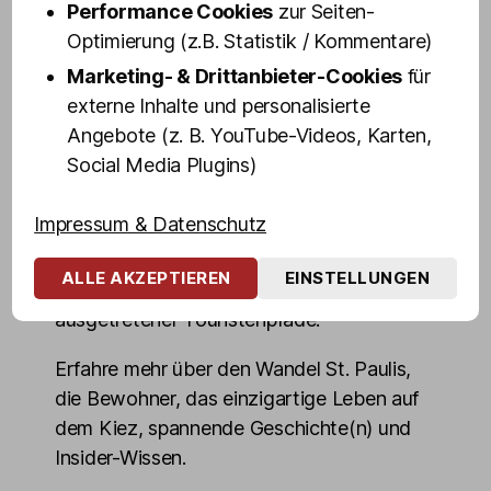
dir in 100 Minuten ihr persönliches "Best of
Performance Cookies
zur Seiten-
St. Pauli" - Altes und Neues, Geheimtipps
Optimierung (z.B. Statistik / Kommentare)
und Dinge, die du über den weltbekanntem
Marketing- & Drittanbieter-Cookies
für
Stadtteil wissen musst.
externe Inhalte und personalisierte
Angebote (z. B. YouTube-Videos, Karten,
Blicke hinter die Kulissen von Hamburgs
Social Media Plugins)
"sündigster Meile" und erlebe die
Highlights des Kiez echt, authentisch und
Impressum & Datenschutz
ungeschminkt. Entdecke die dunkelsten
Ecken, mörderischsten Kneipen,
ALLE AKZEPTIEREN
EINSTELLUNGEN
denkwürdigsten Orte, auch abseits
ausgetretener Touristenpfade.
Erfahre mehr über den Wandel St. Paulis,
die Bewohner, das einzigartige Leben auf
dem Kiez, spannende Geschichte(n) und
Insider-Wissen.