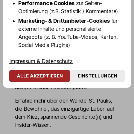
dir in 100 Minuten ihr persönliches "Best of
Performance Cookies
zur Seiten-
St. Pauli" - Altes und Neues, Geheimtipps
Optimierung (z.B. Statistik / Kommentare)
und Dinge, die du über den weltbekanntem
Marketing- & Drittanbieter-Cookies
für
Stadtteil wissen musst.
externe Inhalte und personalisierte
Angebote (z. B. YouTube-Videos, Karten,
Blicke hinter die Kulissen von Hamburgs
Social Media Plugins)
"sündigster Meile" und erlebe die
Highlights des Kiez echt, authentisch und
Impressum & Datenschutz
ungeschminkt. Entdecke die dunkelsten
Ecken, mörderischsten Kneipen,
ALLE AKZEPTIEREN
EINSTELLUNGEN
denkwürdigsten Orte, auch abseits
ausgetretener Touristenpfade.
Erfahre mehr über den Wandel St. Paulis,
die Bewohner, das einzigartige Leben auf
dem Kiez, spannende Geschichte(n) und
Insider-Wissen.