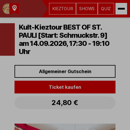
KIEZTOUR
SHOWS
QUIZ
Kult-
Kieztouren
Kult-Kieztour BEST OF ST.
Hamburg
PAULI [Start: Schmuckstr. 9]
am 14.09.2026, 17:30 - 19:10
Uhr
Allgemeiner Gutschein
Ticket kaufen
24,80 €