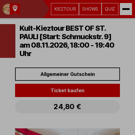
KIEZTOUR
SHOWS
QUIZ
Kult-
Kieztouren
Kult-Kieztour BEST OF ST.
Hamburg
PAULI [Start: Schmuckstr. 9]
am 08.11.2026, 18:00 - 19:40
Uhr
Allgemeiner Gutschein
Ticket kaufen
24,80 €