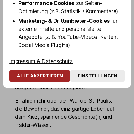
dir in 100 Minuten ihr persönliches "Best of
Performance Cookies
zur Seiten-
St. Pauli" - Altes und Neues, Geheimtipps
Optimierung (z.B. Statistik / Kommentare)
und Dinge, die du über den weltbekanntem
Marketing- & Drittanbieter-Cookies
für
Stadtteil wissen musst.
externe Inhalte und personalisierte
Angebote (z. B. YouTube-Videos, Karten,
Blicke hinter die Kulissen von Hamburgs
Social Media Plugins)
"sündigster Meile" und erlebe die
Highlights des Kiez echt, authentisch und
Impressum & Datenschutz
ungeschminkt. Entdecke die dunkelsten
Ecken, mörderischsten Kneipen,
ALLE AKZEPTIEREN
EINSTELLUNGEN
denkwürdigsten Orte, auch abseits
ausgetretener Touristenpfade.
Erfahre mehr über den Wandel St. Paulis,
die Bewohner, das einzigartige Leben auf
dem Kiez, spannende Geschichte(n) und
Insider-Wissen.