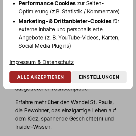
dir in 100 Minuten ihr persönliches "Best of
Performance Cookies
zur Seiten-
St. Pauli" - Altes und Neues, Geheimtipps
Optimierung (z.B. Statistik / Kommentare)
und Dinge, die du über den weltbekanntem
Marketing- & Drittanbieter-Cookies
für
Stadtteil wissen musst.
externe Inhalte und personalisierte
Angebote (z. B. YouTube-Videos, Karten,
Blicke hinter die Kulissen von Hamburgs
Social Media Plugins)
"sündigster Meile" und erlebe die
Highlights des Kiez echt, authentisch und
Impressum & Datenschutz
ungeschminkt. Entdecke die dunkelsten
Ecken, mörderischsten Kneipen,
ALLE AKZEPTIEREN
EINSTELLUNGEN
denkwürdigsten Orte, auch abseits
ausgetretener Touristenpfade.
Erfahre mehr über den Wandel St. Paulis,
die Bewohner, das einzigartige Leben auf
dem Kiez, spannende Geschichte(n) und
Insider-Wissen.