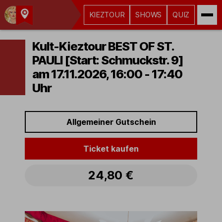
KIEZTOUR
SHOWS
QUIZ
Kult-
Kieztouren
Kult-Kieztour BEST OF ST.
Hamburg
PAULI [Start: Schmuckstr. 9]
am 17.11.2026, 16:00 - 17:40
Uhr
Allgemeiner Gutschein
Ticket kaufen
24,80 €