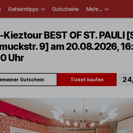
p
Geheimtipps
Gutscheine
Mehr...
-Kieztour BEST OF ST. PAULI [S
muckstr. 9] am 20.08.2026, 16
40 Uhr
24
gemeiner Gutschein
Ticket kaufen