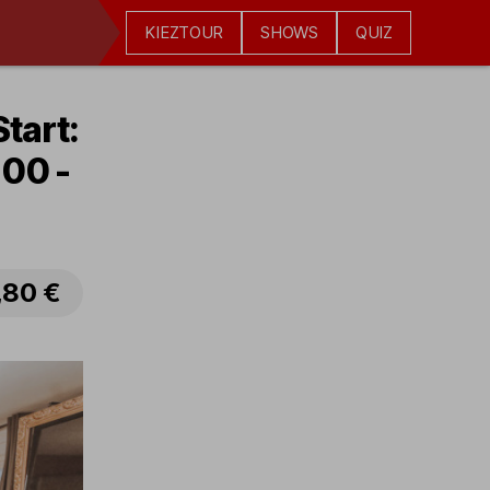
KIEZTOUR
SHOWS
QUIZ
tart:
:00 -
,80 €