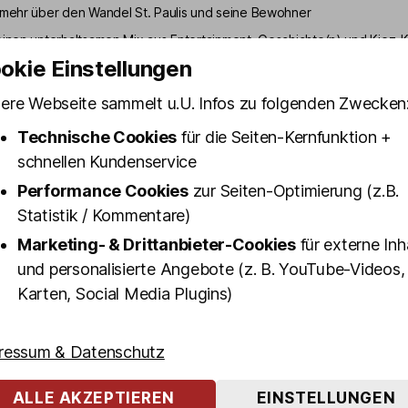
 mehr über den Wandel St. Paulis und seine Bewohner
einen unterhaltsamen Mix aus Entertainment, Geschichte(n) und Kiez-K
okie Einstellungen
annende Geschichten über die Herbertstraße, Davidwache, den Gol
uh und Olivia Jones
ere Webseite sammelt u.U. Infos zu folgenden Zwecken
 Olivias Kostümfundus (sonntags bis donnerstags)
Technische Cookies
für die Seiten-Kernfunktion +
Pauli Kult-Schnaps inklusive
schnellen Kundenservice
 eine unterhaltsame Reeperbahn Führung, bei der du mö
Performance Cookies
zur Seiten-Optimierung (z.B.
 St. Pauli erfährst? Dann empfehlen wir dir unsere "BEST
Statistik / Kommentare)
lt-Kieztour.
Marketing- & Drittanbieter-Cookies
für externe Inh
und personalisierte Angebote (z. B. YouTube-Videos,
r Reeperbahn Führung steht der Stadtteil und die Nachb
Karten, Social Media Plugins)
grund. Unsere Guides präsentieren dir in 100 Minuten ih
hes "Best of St. Pauli" - Altes und Neues, Geheimtipps u
er den weltbekanntem Stadtteil wissen musst.
ressum & Datenschutz
nter die Kulissen von Hamburgs "sündigster Meile" und e
ALLE AKZEPTIEREN
EINSTELLUNGEN