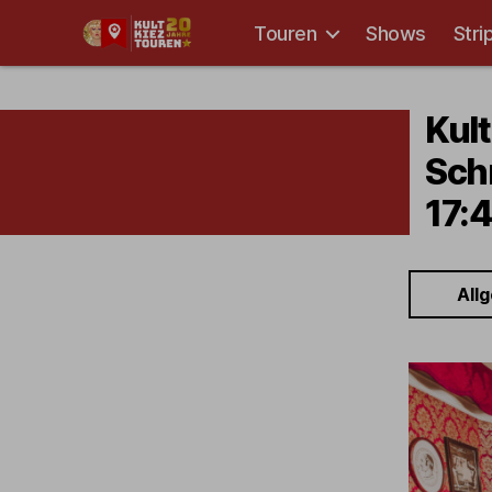
Touren
Shows
Stri
Kult-
Kieztouren
Hamburg
Kult
Sch
17:
All