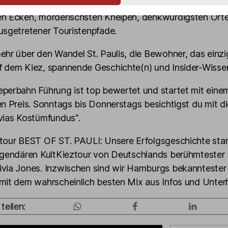
s des Kiez echt, authentisch und ungeschminkt. Entdec
en Ecken, mörderischsten Kneipen, denkwürdigsten Orte
usgetretener Touristenpfade.
ehr über den Wandel St. Paulis, die Bewohner, das einzi
f dem Kiez, spannende Geschichte(n) und Insider-Wisse
perbahn Führung ist top bewertet und startet mit eine
en Preis. Sonntags bis Donnerstags besichtigst du mit d
vias Kostümfundus".
ztour BEST OF ST. PAULI: Unsere Erfolgsgeschichte sta
legendären KultKieztour von Deutschlands berühmtester
ivia Jones. Inzwischen sind wir Hamburgs bekanntester
mit dem wahrscheinlich besten Mix aus Infos und Unter
teilen: