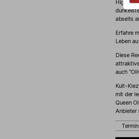
Highlight
dunkelst
abseits a
Erfahre m
Leben au
Diese Ree
attraktiv
auch "Oli
Kult-Kie
mit der 
Queen Ol
Anbieter 
Termin 