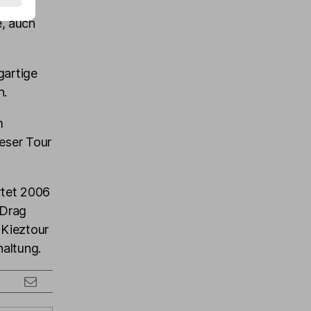
ke die
, auch
gartige
n.
m
ieser Tour
rtet 2006
 Drag
 Kieztour
haltung.