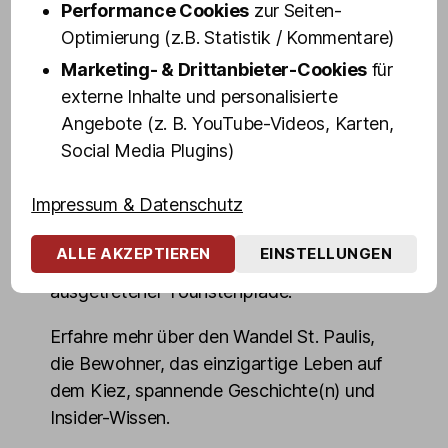
dir in 100 Minuten ihr persönliches "Best of
Performance Cookies
zur Seiten-
St. Pauli" - Altes und Neues, Geheimtipps
Optimierung (z.B. Statistik / Kommentare)
und Dinge, die du über den weltbekanntem
Marketing- & Drittanbieter-Cookies
für
Stadtteil wissen musst.
externe Inhalte und personalisierte
Angebote (z. B. YouTube-Videos, Karten,
Blicke hinter die Kulissen von Hamburgs
Social Media Plugins)
"sündigster Meile" und erlebe die
Highlights des Kiez echt, authentisch und
Impressum & Datenschutz
ungeschminkt. Entdecke die dunkelsten
Ecken, mörderischsten Kneipen,
ALLE AKZEPTIEREN
EINSTELLUNGEN
denkwürdigsten Orte, auch abseits
ausgetretener Touristenpfade.
Erfahre mehr über den Wandel St. Paulis,
die Bewohner, das einzigartige Leben auf
dem Kiez, spannende Geschichte(n) und
Insider-Wissen.