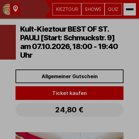
KIEZTOUR
SHOWS
QUIZ
Kult-
Kieztouren
Kult-Kieztour BEST OF ST.
Hamburg
PAULI [Start: Schmuckstr. 9]
am 07.10.2026, 18:00 - 19:40
Uhr
Allgemeiner Gutschein
Ticket kaufen
24,80 €