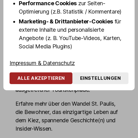
dir in 100 Minuten ihr persönliches "Best of
Performance Cookies
zur Seiten-
St. Pauli" - Altes und Neues, Geheimtipps
Optimierung (z.B. Statistik / Kommentare)
und Dinge, die du über den weltbekanntem
Marketing- & Drittanbieter-Cookies
für
Stadtteil wissen musst.
externe Inhalte und personalisierte
Angebote (z. B. YouTube-Videos, Karten,
Blicke hinter die Kulissen von Hamburgs
Social Media Plugins)
"sündigster Meile" und erlebe die
Highlights des Kiez echt, authentisch und
Impressum & Datenschutz
ungeschminkt. Entdecke die dunkelsten
Ecken, mörderischsten Kneipen,
ALLE AKZEPTIEREN
EINSTELLUNGEN
denkwürdigsten Orte, auch abseits
ausgetretener Touristenpfade.
Erfahre mehr über den Wandel St. Paulis,
die Bewohner, das einzigartige Leben auf
dem Kiez, spannende Geschichte(n) und
Insider-Wissen.