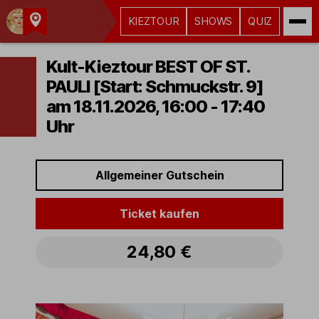
KIEZTOUR
SHOWS
QUIZ
Kult-
Kieztouren
Kult-Kieztour BEST OF ST.
Hamburg
PAULI [Start: Schmuckstr. 9]
am 18.11.2026, 16:00 - 17:40
Uhr
Allgemeiner Gutschein
Ticket kaufen
24,80 €