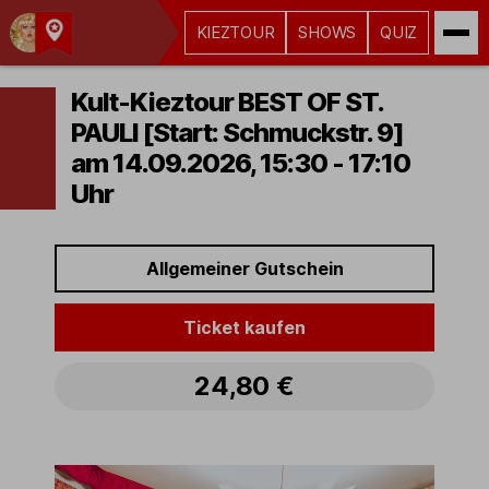
KIEZTOUR
SHOWS
QUIZ
Kult-
Kieztouren
Kult-Kieztour BEST OF ST.
Hamburg
PAULI [Start: Schmuckstr. 9]
am 14.09.2026, 15:30 - 17:10
Uhr
Allgemeiner Gutschein
Ticket kaufen
24,80 €