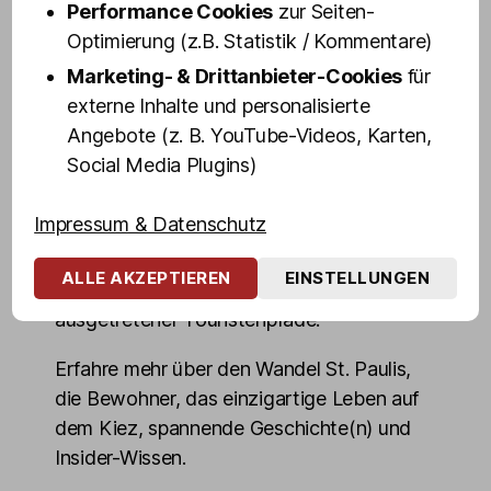
dir in 100 Minuten ihr persönliches "Best of
Performance Cookies
zur Seiten-
St. Pauli" - Altes und Neues, Geheimtipps
Optimierung (z.B. Statistik / Kommentare)
und Dinge, die du über den weltbekanntem
Marketing- & Drittanbieter-Cookies
für
Stadtteil wissen musst.
externe Inhalte und personalisierte
Angebote (z. B. YouTube-Videos, Karten,
Blicke hinter die Kulissen von Hamburgs
Social Media Plugins)
"sündigster Meile" und erlebe die
Highlights des Kiez echt, authentisch und
Impressum & Datenschutz
ungeschminkt. Entdecke die dunkelsten
Ecken, mörderischsten Kneipen,
ALLE AKZEPTIEREN
EINSTELLUNGEN
denkwürdigsten Orte, auch abseits
ausgetretener Touristenpfade.
Erfahre mehr über den Wandel St. Paulis,
die Bewohner, das einzigartige Leben auf
dem Kiez, spannende Geschichte(n) und
Insider-Wissen.