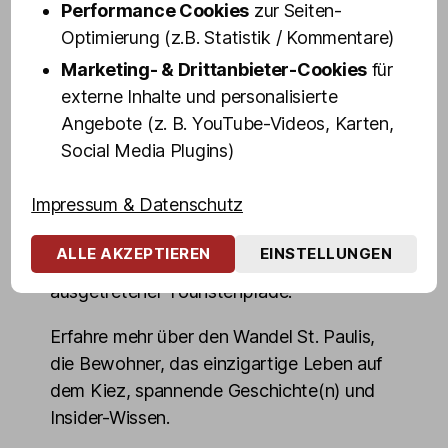
dir in 100 Minuten ihr persönliches "Best of
Performance Cookies
zur Seiten-
St. Pauli" - Altes und Neues, Geheimtipps
Optimierung (z.B. Statistik / Kommentare)
und Dinge, die du über den weltbekanntem
Marketing- & Drittanbieter-Cookies
für
Stadtteil wissen musst.
externe Inhalte und personalisierte
Angebote (z. B. YouTube-Videos, Karten,
Blicke hinter die Kulissen von Hamburgs
Social Media Plugins)
"sündigster Meile" und erlebe die
Highlights des Kiez echt, authentisch und
Impressum & Datenschutz
ungeschminkt. Entdecke die dunkelsten
Ecken, mörderischsten Kneipen,
ALLE AKZEPTIEREN
EINSTELLUNGEN
denkwürdigsten Orte, auch abseits
ausgetretener Touristenpfade.
Erfahre mehr über den Wandel St. Paulis,
die Bewohner, das einzigartige Leben auf
dem Kiez, spannende Geschichte(n) und
Insider-Wissen.