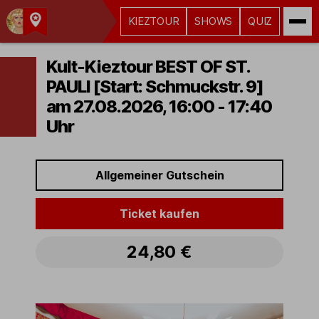
KIEZTOUR
SHOWS
QUIZ
Kult-
Kieztouren
Kult-Kieztour BEST OF ST.
Hamburg
PAULI [Start: Schmuckstr. 9]
am 27.08.2026, 16:00 - 17:40
Uhr
Allgemeiner Gutschein
Ticket kaufen
24,80 €