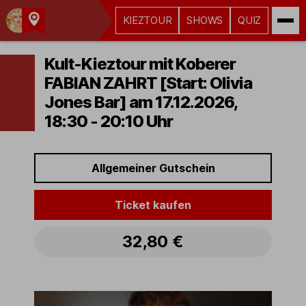
KIEZTOUR
SHOWS
QUIZ
Kult-
Kieztouren
Kult-Kieztour mit Koberer
Hamburg
FABIAN ZAHRT [Start: Olivia
Jones Bar] am 17.12.2026,
18:30 - 20:10 Uhr
Allgemeiner Gutschein
Ticket kaufen
32,80 €