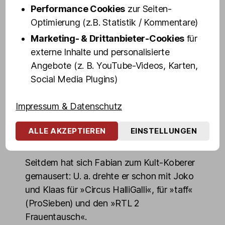
mit etwas anderem Schwerpunkt:
Performance Cookies
zur Seiten-
Optimierung (z.B. Statistik / Kommentare)
Fabian Zahrt (Kiez-Name: »Der zarte
Marketing- & Drittanbieter-Cookies
für
Fabian«, Video s. u.) arbeitet seit mehr als
externe Inhalte und personalisierte
20 Jahren im Milieu – als Türsteher und
Angebote (z. B. YouTube-Videos, Karten,
Koberer im legendären Live-Sex-Cabaret
Social Media Plugins)
»Safari«, als rechte Hand einer ehemaligen
Kiez-Größe namens »Blonder Hans« und
Impressum & Datenschutz
kurzzeitig sogar als Zuhälter – bis ihn
Olivia Jones exklusiv für ihren Menstripclub
ALLE AKZEPTIEREN
EINSTELLUNGEN
»Olivias Wilde Jungs« verpflichtete.
Seitdem hat sich Fabian zum Kult-Koberer
gemausert: U. a. drehte er schon mit Joko
und Klaas für »Circus HalliGalli«, für »taff«
(ProSieben) und den »RTL 2
Frauentausch«.