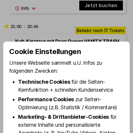
Jetzt buchen
21:00 - 22:40
Kult-Kieztour mit Drag Queen VANITY TRASH
[Start: Olivia Jones Bar]
Cookie Einstellungen
Jetzt buchen
Unsere Webseite sammelt u.U. Infos zu
folgenden Zwecken:
Technische Cookies
für die Seiten-
12.08.2026
Mittwoch
Kernfunktion + schnellen Kundenservice
Performance Cookies
zur Seiten-
Optimierung (z.B. Statistik / Kommentare)
19:30 - 21:10
Marketing- & Drittanbieter-Cookies
für
Kult-Kieztour mit Drag Queen VANITY TRASH
externe Inhalte und personalisierte
[Start: Olivia Jones Bar]
Angebote (z. B. YouTube-Videos, Karten,