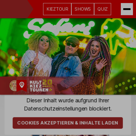
KIEZTOUR
SHOWS
QUIZ
Kult-
Dieser Inhalt wurde aufgrund Ihrer
Kieztouren
Datenschutz­einstellungen blockiert.
Hamburg
COOKIES AKZEPTIEREN & INHALTE LADEN