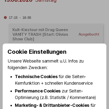
17:15 - 18:55
Kult-Kieztour mit Drag Queen
VANITY TRASH [Start: Olivias
Ausgebucht
Show Club]
Cookie Einstellungen
19:15 - 20:55
Unsere Webseite sammelt u.U. Infos zu
folgenden Zwecken:
Kult-Kieztour mit Drag Queen VANITY TRASH
[Start: Olivias Show Club]
Technische Cookies
für die Seiten-
Jetzt buchen
Kernfunktion + schnellen Kundenservice
Performance Cookies
zur Seiten-
Optimierung (z.B. Statistik / Kommentare)
21:15 - 22:55
Marketing- & Drittanbieter-Cookies
für