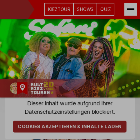
KIEZTOUR
SHOWS
QUIZ
Kult-
Dieser Inhalt wurde aufgrund Ihrer
Kieztouren
Datenschutz­einstellungen blockiert.
Hamburg
COOKIES AKZEPTIEREN & INHALTE LADEN