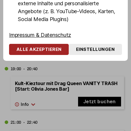
externe Inhalte und personalisierte
Kult-Kieztour mit Drag Queen VANITY TRASH
[Start: Olivias Show Club]
Angebote (z. B. YouTube-Videos, Karten,
Social Media Plugins)
Jetzt buchen
Impressum & Datenschutz
17.08.2026
Montag
ALLE AKZEPTIEREN
EINSTELLUNGEN
19:00 - 20:40
Kult-Kieztour mit Drag Queen VANITY TRASH
[Start: Olivia Jones Bar]
Jetzt buchen
21:00 - 22:40