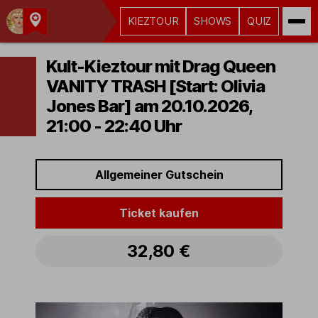
KIEZTOUR
SHOWS
QUIZ
Kult-
Kieztouren
Kult-Kieztour mit Drag Queen
Hamburg
VANITY TRASH [Start: Olivia
Jones Bar] am 20.10.2026,
21:00 - 22:40 Uhr
Allgemeiner Gutschein
Ticket kaufen
32,80 €