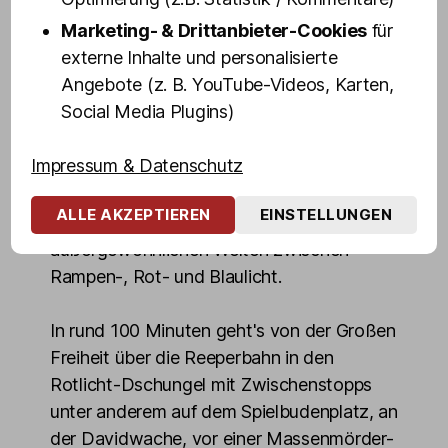
Mittlerweile ist Vanity Trash eine Drag-
Marketing- & Drittanbieter-Cookies
für
Ikone auf St. Pauli.
externe Inhalte und personalisierte
Angebote (z. B. YouTube-Videos, Karten,
Mit spitzer Zunge und derbem Humor
Social Media Plugins)
erklärt euch unsere Kiez-Wuchtbrumme
das Wichtigste, was ihr über St. Pauli und
Impressum & Datenschutz
die Reeperbahn wissen müsst, zeigt euch
die interessantesten Sehenswürdigkeiten
ALLE AKZEPTIEREN
EINSTELLUNGEN
und gibt Insider-Einblicke in die
außergewöhnlichen Welten zwischen
Rampen-, Rot- und Blaulicht.
In rund 100 Minuten geht's von der Großen
Freiheit über die Reeperbahn in den
Rotlicht-Dschungel mit Zwischenstopps
unter anderem auf dem Spielbudenplatz, an
der Davidwache, vor einer Massenmörder-