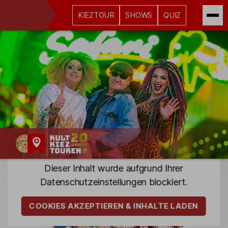
KIEZTOUR
SHOWS
QUIZ
Kult-
Dieser Inhalt wurde aufgrund Ihrer
Kieztouren
Datenschutz­einstellungen blockiert.
Hamburg
COOKIES AKZEPTIEREN & INHALTE LADEN