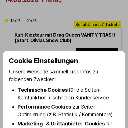
18:45 - 20:25
Kult-Kieztour mit Drag Queen VANITY TRASH
[Start: Olivias Show Club]
Jetzt buchen
Cookie Einstellungen
Unsere Webseite sammelt u.U. Infos zu
21:00 - 22:40
folgenden Zwecken:
Kult-Kieztour mit Drag Queen VANITY TRASH
Technische Cookies
für die Seiten-
[Start: Olivias Show Club]
Kernfunktion + schnellen Kundenservice
Jetzt buchen
Performance Cookies
zur Seiten-
Optimierung (z.B. Statistik / Kommentare)
Marketing- & Drittanbieter-Cookies
für