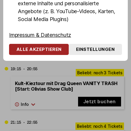
15.08.2026
Samstag
externe Inhalte und personalisierte
Angebote (z. B. YouTube-Videos, Karten,
Social Media Plugins)
17:15 - 18:55
Impressum & Datenschutz
Kult-Kieztour mit Drag Queen
VANITY TRASH [Start: Olivias
Ausgebucht
Show Club]
ALLE AKZEPTIEREN
EINSTELLUNGEN
19:15 - 20:55
Kult-Kieztour mit Drag Queen VANITY TRASH
[Start: Olivias Show Club]
Jetzt buchen
21:15 - 22:55