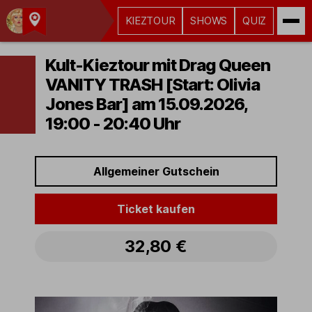
KIEZTOUR
SHOWS
QUIZ
Kult-
Kieztouren
Kult-Kieztour mit Drag Queen
Hamburg
VANITY TRASH [Start: Olivia
Jones Bar] am 15.09.2026,
19:00 - 20:40 Uhr
Allgemeiner Gutschein
Ticket kaufen
32,80 €