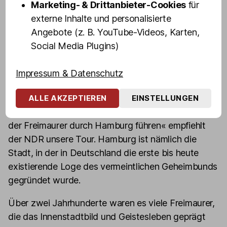
Marketing- & Drittanbieter-Cookies
für
externe Inhalte und personalisierte
Angebote (z. B. YouTube-Videos, Karten,
Freimaurer und
Social Media Plugins)
Illuminaten in Hamburg
Impressum & Datenschutz
Auf Spuren der Freimaurer und Illuminaten
ALLE AKZEPTIEREN
EINSTELLUNGEN
in Hamburg:
»Lassen Sie sich doch mal auf Spuren
der Freimaurer durch Hamburg führen« empfiehlt
der NDR unsere Tour. Hamburg ist nämlich die
Stadt, in der in Deutschland die erste bis heute
existierende Loge des vermeintlichen Geheimbunds
gegründet wurde.
Über zwei Jahrhunderte waren es viele Freimaurer,
die das Innenstadtbild und Geistesleben geprägt