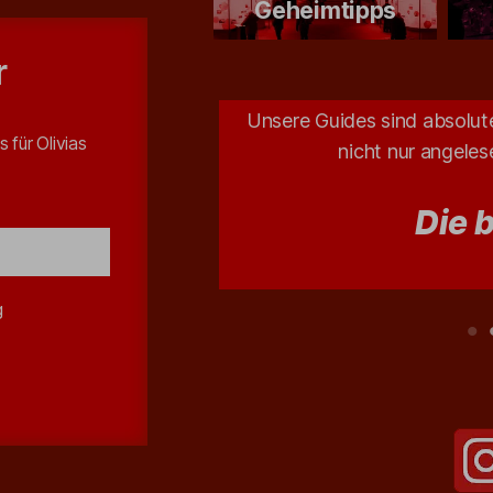
Geheimtipps
r
altung – der uns u. a.
Unsere Guides sind absolute
s für Olivias
at!
nicht nur angele
Die 
g