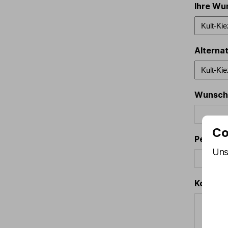
Ihre Wu
Alterna
Wunsch
Co
Persone
Uns
Kommen