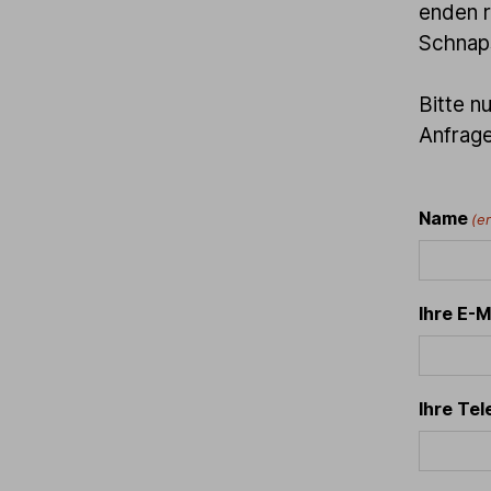
enden r
Schnap
Bitte n
Anfrage
Name
(e
Ihre E-
Ihre Te