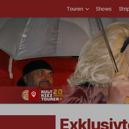
Touren
Shows
Stri
Kult-
Kieztouren
Hamburg
Exklusivt