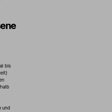
sene
l bis
eit)
en
halb
n und