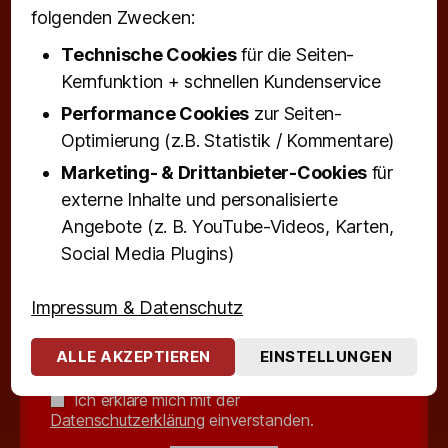
folgenden Zwecken:
Neues Video mit »Doc« Eva Decker
Technische Cookies
für die Seiten-
Kernfunktion + schnellen Kundenservice
Ticketalarm / Newsletter
Performance Cookies
zur Seiten-
Optimierung (z.B. Statistik / Kommentare)
Wir informieren per Mail, z. B., wenn es neue Tickets für
Marketing- & Drittanbieter-Cookies
für
Olivias Touren gibt (ca. 1x/Monat).
externe Inhalte und personalisierte
Name
Angebote (z. B. YouTube-Videos, Karten,
Social Media Plugins)
Email
Impressum & Datenschutz
ALLE AKZEPTIEREN
EINSTELLUNGEN
Ich erkläre mich mit der
Datenschutzerklärung
einverstanden.