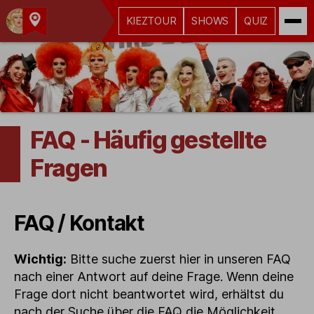
KIEZTOUR
SHOWS
QUIZ
Kult-
Kieztouren
Hamburg
FAQ - Häufig gestellte
Fragen
FAQ / Kontakt
Wichtig:
Bitte suche zuerst hier in unseren FAQ
nach einer Antwort auf deine Frage. Wenn deine
Frage dort nicht beantwortet wird, erhältst du
nach der Suche über die FAQ die Möglichkeit,