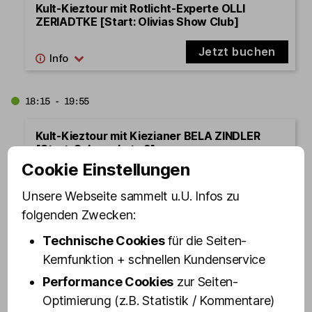
Kult-Kieztour mit Rotlicht-Experte OLLI
ZERIADTKE [Start: Olivias Show Club]
Jetzt buchen
18:15 - 19:55
Kult-Kieztour mit Kiezianer BELA ZINDLER
[Start: Schmuckstr. 9]
Cookie Einstellungen
Jetzt buchen
Unsere Webseite sammelt u.U. Infos zu
folgenden Zwecken:
18:30 - 20:10
Technische Cookies
für die Seiten-
Kernfunktion + schnellen Kundenservice
Kult-Kieztour mit Drag Queen VEUVE NOIRE
[Start: Olivias Show Club]
Performance Cookies
zur Seiten-
Optimierung (z.B. Statistik / Kommentare)
Jetzt buchen