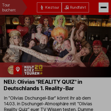
Tour
Kieztour
Rundfahrt
buchen:
Kult-
NEU: Olivias "REALITY QUIZ" in
Kieztouren
Deutschlands 1. Reality-Bar
Hamburg
In "Olivias Dschungel-Bar" könnt ihr ab dem
14.03. in Dschungel-Atmosphäre mit "Olivias
Reality Quiz" euer TV Wissen testen. Dumme