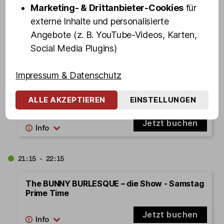
Marketing- & Drittanbieter-Cookies
für
Olivias REALITY QUIZ
externe Inhalte und personalisierte
Jetzt buchen
Angebote (z. B. YouTube-Videos, Karten,
Social Media Plugins)
21:00 - 22:00
Impressum & Datenschutz
St. Pauli Revue – die Mixed Show in Olivias
ALLE AKZEPTIEREN
EINSTELLUNGEN
Show Club - Samstag Prime Time
Jetzt buchen
21:15 - 22:15
The BUNNY BURLESQUE – die Show - Samstag
Prime Time
Jetzt buchen