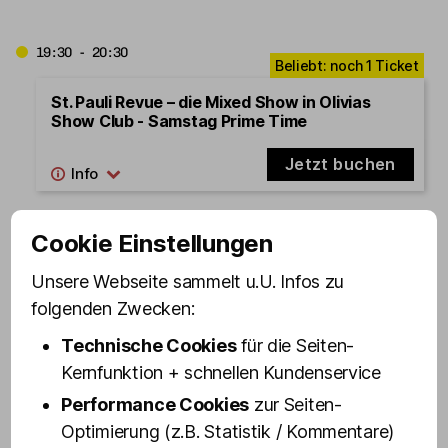
19:30 - 20:30
St. Pauli Revue – die Mixed Show in Olivias
Show Club - Samstag Prime Time
Jetzt buchen
19:45 - 20:45
Cookie Einstellungen
Unsere Webseite sammelt u.U. Infos zu
The BUNNY BURLESQUE – die Show - Samstag
Prime Time
folgenden Zwecken:
Technische Cookies
für die Seiten-
Jetzt buchen
Kernfunktion + schnellen Kundenservice
Performance Cookies
zur Seiten-
20:00 - 21:15
Optimierung (z.B. Statistik / Kommentare)