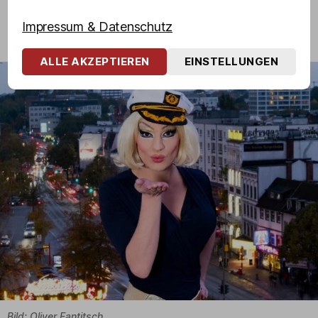
FANNY FUNTASTIC – TÜR AN
TÜR MIT OLIVIA JONES
Impressum & Datenschutz
ALLE AKZEPTIEREN
EINSTELLUNGEN
Bild: Oliver Fantitsch