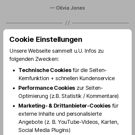
— Olivia Jones
Trotz ihres nach wie vor jungen Alters zählt
Cookie Einstellungen
Fanny Funtastic auf dem Kiez längst zum festen
Unsere Webseite sammelt u.U. Infos zu
Inventar, z. B. durch ihre legendäre
Pornokaraoke-Show im Strip-Zelt von »Santa
folgenden Zwecken:
Pauli – Hamburgs geilstem Weihnachtsmarkt«.
Technische Cookies
für die Seiten-
Kernfunktion + schnellen Kundenservice
Fanny engagierte sich zudem u. a. im »St. Pauli
Performance Cookies
zur Seiten-
Museum« und kennt sich auch bestens hinter
den funkelnden Kulissen des Amüsierbetriebs im
Optimierung (z.B. Statistik / Kommentare)
»Schmidt Theater« bzw. »
Schmidts TIVOLI
« aus,
Marketing- & Drittanbieter-Cookies
für
den Orten, an denen auch Olivia Jones‘
externe Inhalte und personalisierte
Erfolgsgeschichte begann.
Angebote (z. B. YouTube-Videos, Karten,
Social Media Plugins)