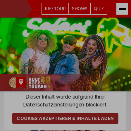
KIEZTOUR
SHOWS
QUIZ
Kult-
Dieser Inhalt wurde aufgrund Ihrer
Kieztouren
Datenschutz­einstellungen blockiert.
Hamburg
COOKIES AKZEPTIEREN & INHALTE LADEN