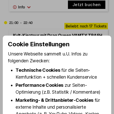
Jetzt buchen
21:00 - 22:40
Kult-Kieztour mit Drag Queen VANITY TRASH
[Start: Olivia Jones Bar]
Cookie Einstellungen
Jetzt buchen
Unsere Webseite sammelt u.U. Infos zu
folgenden Zwecken:
Technische Cookies
für die Seiten-
12.08.2026
Mittwoch
Kernfunktion + schnellen Kundenservice
Performance Cookies
zur Seiten-
Optimierung (z.B. Statistik / Kommentare)
19:30 - 21:10
Marketing- & Drittanbieter-Cookies
für
Kult-Kieztour mit Drag Queen VANITY TRASH
externe Inhalte und personalisierte
[Start: Olivia Jones Bar]
Angebote (z. B. YouTube-Videos, Karten,