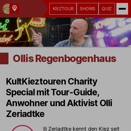
KIEZTOUR
SHOWS
QUIZ
Kult-
Kieztouren
Hamburg
Ollis Regenbogenhaus
KultKieztouren Charity
Special mit Tour-Guide,
Anwohner und Aktivist Olli
Zeriadtke
lli Zeriadtke kennt den Kiez seit