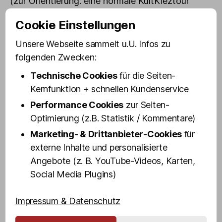
(zur Orientierung: eine normale KultKieztour
startet bei 20 €, aber jeder Euro hilft und ist
Cookie Einstellungen
willkommen!)
Unsere Webseite sammelt u.U. Infos zu
MEHR ZU OLLI ZERIADTKE
folgenden Zwecken:
Technische Cookies
für die Seiten-
MEHR ZUR REGENBOGENHAUS-STIFTUNG
Kernfunktion + schnellen Kundenservice
Performance Cookies
zur Seiten-
„…
Optimierung (z.B. Statistik / Kommentare)
LET
´S
Marketing- & Drittanbieter-Cookies
für
TALK!"
externe Inhalte und personalisierte
#102
"REGENBOGENHAUS-
Angebote (z. B. YouTube-Videos, Karten,
Hier klicken, um den Inhalt von YouTube
MÄNNERPENSION
Social Media Plugins)
HAMBURG
anzuzeigen.
REEPERBAHN"
Erfahre mehr in der
Datenschutzerklärung
#REGENBOGENHAUS“
von YouTube
.
Impressum & Datenschutz
VON
YOUTUBE
ANZEIGEN
Inhalt von YouTube immer anzeigen