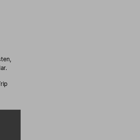
4
sten,
lar.
rip