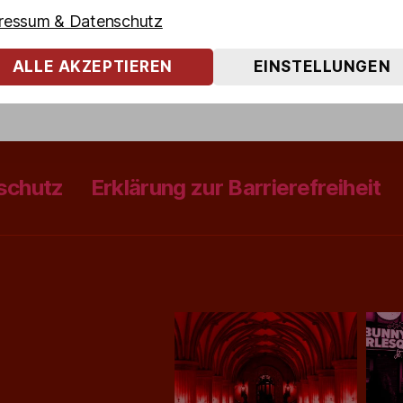
ressum & Datenschutz
rd
,
Kieztour
,
KultKieztouren
,
Trip Advisor
rter
ALLE AKZEPTIEREN
EINSTELLUNGEN
schutz
Erklärung zur Barrierefreiheit