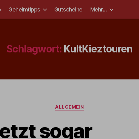
p
Geheimtipps
Gutscheine
Mehr...
Schlagwort:
KultKieztouren
ALLGEMEIN
jetzt sogar