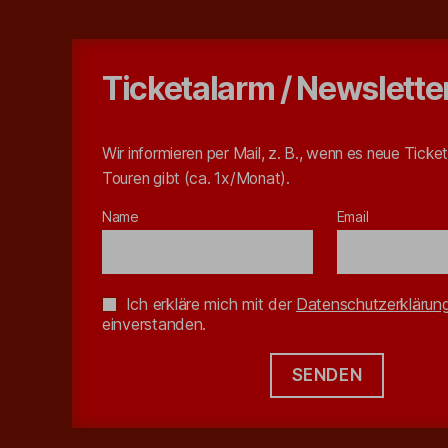
Ticketalarm / Newslette
Wir bieten einen perfekten Mix aus Infos und Unterh
Wir informieren per Mail, z. B., wenn es neue Ticket
zur Nr. 1 auf St. Pauli gemacht h
Touren gibt (ca. 1x/Monat).
Perfekter Mix
Name
Email
#1
Ich erkläre mich mit der
Datenschutzerklärun
einverstanden.