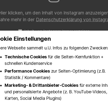
Hier klicken, um den Inhalt von Instagram anzuzeigen
fahre mehr in der
Datenschutzerklärung von Instag
Inhalt von Instagram immer anzeigen
okie Einstellungen
ere Webseite sammelt u.U. Infos zu folgenden Zwecken
Technische Cookies
für die Seiten-Kernfunktion +
t natürlich nur mit den coolsten Guides und beste
schnellen Kundenservice
 an alle, die das möglich gemacht haben.
Performance Cookies
zur Seiten-Optimierung (z.B.
Statistik / Kommentare)
hr euch selber von der Einzigartigkeit unserer Touren
Marketing- & Drittanbieter-Cookies
für externe Inh
gen wollt:
und personalisierte Angebote (z. B. YouTube-Videos,
Karten, Social Media Plugins)
ZT TICKETS BUCHEN