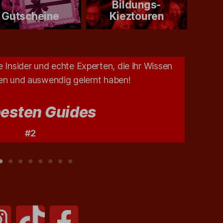
Bildungs-
Gutscheine
Kieztouren
 Insider und echte Experten, die ihr Wissen
Unsere
sen und auswendig gelernt haben!
besten Guides
#2