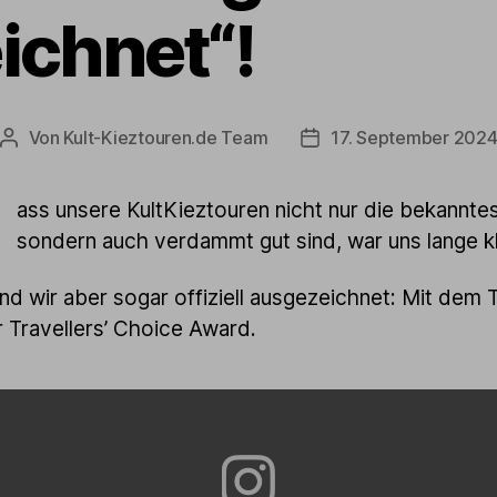
ichnet“!
Von
Kult-Kieztouren.de Team
17. September 202
Beitragsautor
Veröffentlichungsdatum
D
ass unsere KultKieztouren nicht nur die bekannte
sondern auch verdammt gut sind, war uns lange k
ind wir aber sogar offiziell ausgezeichnet: Mit dem T
 Travellers’ Choice Award.
GRAM
GEN