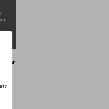
.
ram
.
:
n Gästen
alte