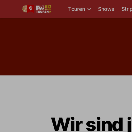
Touren
Shows
Stri
Kult-
Kieztouren
Hamburg
Kategorien
Wir sind 