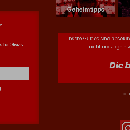
Geheimtipps
r
altung – der uns u. a.
Unsere Guides sind absolute
s für Olivias
at!
nicht nur angele
Die 
g