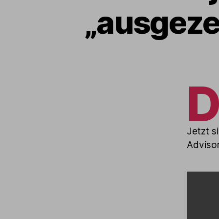
„ausgeze
Jetzt s
Advisor
INHALT
VON
INSTA
ANZEI