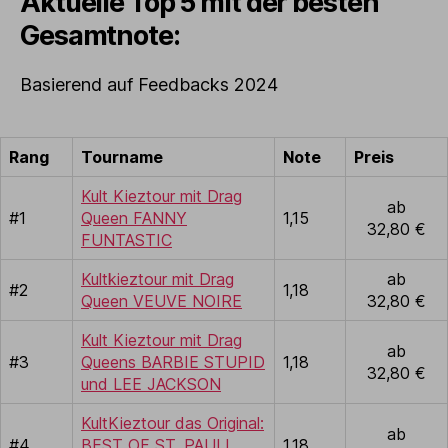
Aktuelle Top 5 mit der besten
Gesamtnote:
Basierend auf Feedbacks 2024
Rang
Tourname
Note
Preis
Kult Kieztour mit Drag
ab
#1
Queen FANNY
1,15
32,80 €
FUNTASTIC
Kultkieztour mit Drag
ab
#2
1,18
Queen VEUVE NOIRE
32,80 €
Kult Kieztour mit Drag
ab
#3
Queens BARBIE STUPID
1,18
32,80 €
und LEE JACKSON
KultKieztour das Original:
ab
#4
BEST OF ST. PAULI
1,18