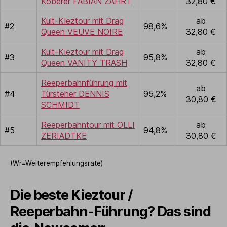
Koberer FABIAN ZAHRT
32,80 €
Kult-Kieztour mit Drag
ab
#2
98,6%
Queen VEUVE NOIRE
32,80 €
Kult-Kieztour mit Drag
ab
#3
95,8%
Queen VANITY TRASH
32,80 €
Reeperbahnführung mit
ab
#4
Türsteher DENNIS
95,2%
30,80 €
SCHMIDT
Reeperbahntour mit OLLI
ab
#5
94,8%
ZERIADTKE
30,80 €
(Wr=Weiterempfehlungsrate)
Die beste Kieztour /
Reeperbahn-Führung? Das sind