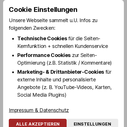
Cookie Einstellungen
Die vermutlich beliebtesten Reeperbahn
Führungen sind Olivia Jones’ legendäre Kieztour
Unsere Webseite sammelt u.U. Infos zu
„Olivias Safari“ und die KultKieztour mit dem Kult
folgenden Zwecken:
Koberer und RTL2 „Reeperbahn privat“ Star
Technische Cookies
für die Seiten-
Fabian Zahrt.
Kernfunktion + schnellen Kundenservice
Performance Cookies
zur Seiten-
Olivias Safari
Optimierung (z.B. Statistik / Kommentare)
Marketing- & Drittanbieter-Cookies
für
ist bunt und divers und zeigt euch die schrille
Vielfalt St. Paulis. Highlight ist der Besuch in
externe Inhalte und personalisierte
Olivia Jones’ Kostüm-Fundus und dass ihr
Angebote (z. B. YouTube-Videos, Karten,
garantiert ein Selfie mit Hamburgs berühmtester
Social Media Plugins)
St. Paulianerin bekommt.
Impressum & Datenschutz
Fabian Zahrts Reeperbahn
ALLE AKZEPTIEREN
EINSTELLUNGEN