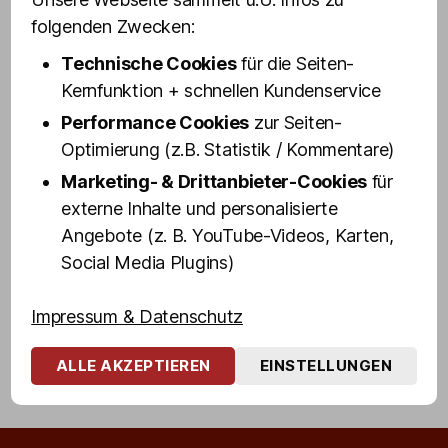
Von
pmtest
25. Oktober 2012
Beitragsautor
Veröffentlichungsdatum
folgenden Zwecken:
Technische Cookies
für die Seiten-
Hier entsteht Kult-Kieztouren.de – das neue
Kernfunktion + schnellen Kundenservice
Info- und Ticket-Buchungsportal für
außergewöhnliche St. Pauli-Führungen von und
Performance Cookies
zur Seiten-
mit Olivia Jones, Lilo Wanders, Tanja Schumann,
Optimierung (z.B. Statistik / Kommentare)
Sven Florijan, Eve Champagne und dem Blonden
Marketing- & Drittanbieter-Cookies
für
Hans. Bitte besuchen Sie unsere Seite zu einem
externe Inhalte und personalisierte
späteren Zeitpunkt wieder und registrieren Sie
Angebote (z. B. YouTube-Videos, Karten,
sich am besten jetzt schon für unseren Online-
Social Media Plugins)
Newsletter, um kostenlos über unsere Angebote
auf dem Laufenden zu bleiben.
Impressum & Datenschutz
Hamburg
,
Kieztour
,
Reeperbahn
,
St. Pauli
,
Schlagwörter
ALLE AKZEPTIEREN
EINSTELLUNGEN
Stadtführung