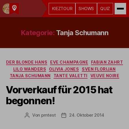
KIEZTOUR
SHOWS
QUIZ
Kult-
Kieztouren
Hamburg
Kategorie:
Tanja Schumann
Kategorien
DER BLONDE HANS
EVE CHAMPAGNE
FABIAN ZAHRT
LILO WANDERS
OLIVIA JONES
SVEN FLORIJAN
TANJA SCHUMANN
TANTE VALETTI
VEUVE NOIRE
Vorverkauf für 2015 hat
begonnen!
Von
pmtest
24. Oktober 2014
Beitragsautor
Veröffentlichungsdatum