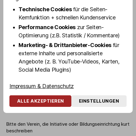
Technische Cookies
für die Seiten-
Kernfunktion + schnellen Kundenservice
Ansprechpartner
(erforderlich)
Performance Cookies
zur Seiten-
Optimierung (z.B. Statistik / Kommentare)
Marketing- & Drittanbieter-Cookies
für
E-Mail
(erforderlich)
externe Inhalte und personalisierte
Angebote (z. B. YouTube-Videos, Karten,
Social Media Plugins)
Telefon
(erforderlich)
Impressum & Datenschutz
ALLE AKZEPTIEREN
EINSTELLUNGEN
Kurze Vorstellung
Bitte den Verein, die Initiative oder Bildungseinrichtung kurt
beschreiben