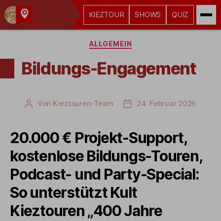
KIEZTOUR
SHOWS
QUIZ
Kult-
Kategorien
Kieztouren
ALLGEMEIN
Hamburg
Bildungs-Engagement
Von
Kieztouren-Team
24. Februar 2026
Beitragsautor
Veröffentlichungsdatum
20.000 € Projekt-Support,
kostenlose Bildungs-Touren,
Podcast- und Party-Special:
So unterstützt Kult
Kieztouren „400 Jahre