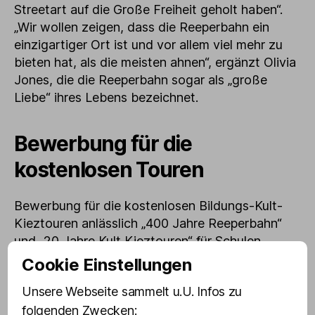
Streetart auf die Große Freiheit geholt haben“.
„Wir wollen zeigen, dass die Reeperbahn ein
einzigartiger Ort ist und vor allem viel mehr zu
bieten hat, als die meisten ahnen“, ergänzt Olivia
Jones, die die Reeperbahn sogar als „große
Liebe“ ihres Lebens bezeichnet.
Bewerbung für die
kostenlosen Touren
Bewerbung für die kostenlosen Bildungs-Kult-
Kieztouren anlässlich „400 Jahre Reeperbahn“
und „20 Jahre Kult Kieztouren“ für Schulen,
Vereine und Initiativen
Cookie Einstellungen
Verein / Initiative / Bildungseinrichtung
Unsere Webseite sammelt u.U. Infos zu
(erforderlich)
folgenden Zwecken: