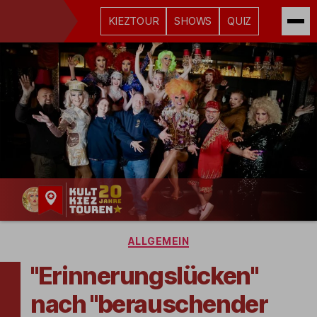
KIEZTOUR
SHOWS
QUIZ
Kult-
Kategorien
Kieztouren
ALLGEMEIN
Hamburg
"Erinnerungslücken"
nach "berauschender