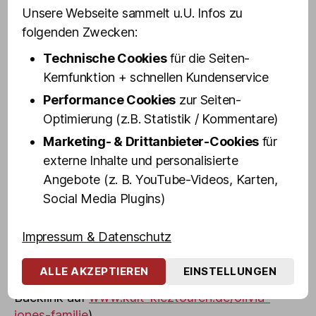
Die Nacht endete wie alle guten Partys: Viel zu
Unsere Webseite sammelt u.U. Infos zu
früh – doch für manche war’s da trotzdem längst
folgenden Zwecken:
zu spät. Sie werden ihrer Erinnerung wohl
wirklich im Netz auf die Sprünge helfen müssen.
Technische Cookies
für die Seiten-
Die Highlights werden in den nächsten Tagen
Kernfunktion + schnellen Kundenservice
schrittweise hier veröffentlicht:
Performance Cookies
zur Seiten-
Optimierung (z.B. Statistik / Kommentare)
instagram.com/oliviajoneshamburg
Marketing- & Drittanbieter-Cookies
für
instagram.com/kultkieztouren
externe Inhalte und personalisierte
Erste Bilder gibt es jetzt schon hier:
Angebote (z. B. YouTube-Videos, Karten,
www.kult-kieztouren.de/olivia-jones-familie
Social Media Plugins)
Die Bilder dürfen mit entsprechendem Nachweis
Impressum & Datenschutz
(Olivia Jones / www.kult-kieztouren.de) gerne
für Berichterstattung verwendet werden (max.
ALLE AKZEPTIEREN
EINSTELLUNGEN
drei Bilder pro Artikel/Post – wir bitten um einen
Backlink auf
www.kult-kieztouren.de/olivia-
jones-familie
).