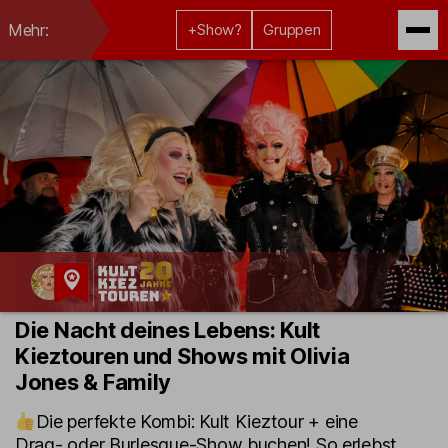
Mehr:
+Show?
Gruppen
Kult-
Die Nacht deines Lebens: Kult
Kieztouren
Kieztouren und Shows mit Olivia
Hamburg
Jones & Family
Die perfekte Kombi: Kult Kieztour + eine
Drag- oder Burlesque-Show buchen! So erlebst