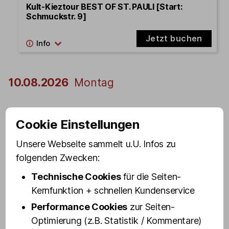
Kult-Kieztour BEST OF ST. PAULI [Start:
Schmuckstr. 9]
Jetzt buchen
10.08.2026
Montag
17:29 - 19:09
Cookie Einstellungen
Unsere Webseite sammelt u.U. Infos zu
Kult-Kieztour BEST OF ST. PAULI
Ausgebucht
[Start: Schmuckstr. 9]
folgenden Zwecken:
Technische Cookies
für die Seiten-
Kernfunktion + schnellen Kundenservice
17:30 - 19:10
Performance Cookies
zur Seiten-
Kult-Kieztour BEST OF ST. PAULI [Start:
Optimierung (z.B. Statistik / Kommentare)
Schmuckstr. 9]