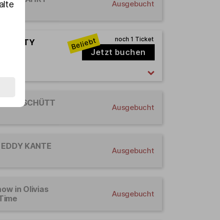
alte
Ausgebucht
en VANITY
Club]
Jetzt buchen
ter JAN SCHÜTT
Ausgebucht
rd EDDY KANTE
Ausgebucht
how in Olivias
Ausgebucht
 Time