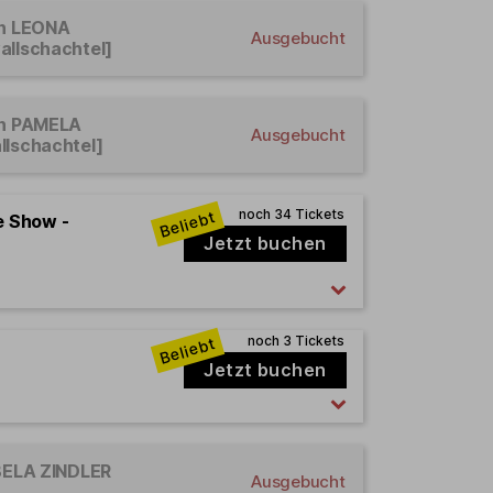
en LEONA
Ausgebucht
allschachtel]
een PAMELA
Ausgebucht
llschachtel]
e Show -
Jetzt buchen
Jetzt buchen
 BELA ZINDLER
Ausgebucht