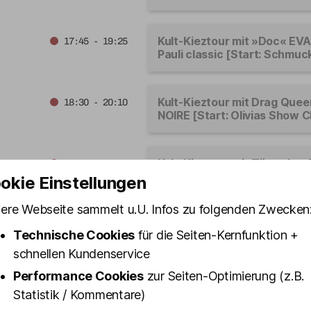
Kult-Kieztour mit »Doc« EVA
17:45 - 19:25
Pauli classic [Start: Schmuck
Kult-Kieztour mit Drag Que
18:30 - 20:10
NOIRE [Start: Olivias Show C
Kult-Kieztour mit Türsteher
18:45 - 20:25
SCHMIDT [Start: Olivias Sho
okie Einstellungen
ere Webseite sammelt u.U. Infos zu folgenden Zwecken
Kult-Kieztour mit Drag Que
19:00 - 20:40
Technische Cookies
für die Seiten-Kernfunktion +
FUNTASTIC [Start: Olivias S
schnellen Kundenservice
Performance Cookies
zur Seiten-Optimierung (z.B.
Statistik / Kommentare)
Kult-Kieztour mit Koberer 
19:00 - 20:40