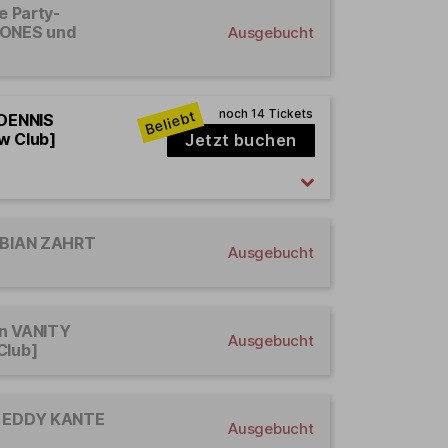
e Party-
JONES und
Ausgebucht
 DENNIS
w Club]
Jetzt buchen
FABIAN ZAHRT
Ausgebucht
en VANITY
Ausgebucht
Club]
rd EDDY KANTE
Ausgebucht