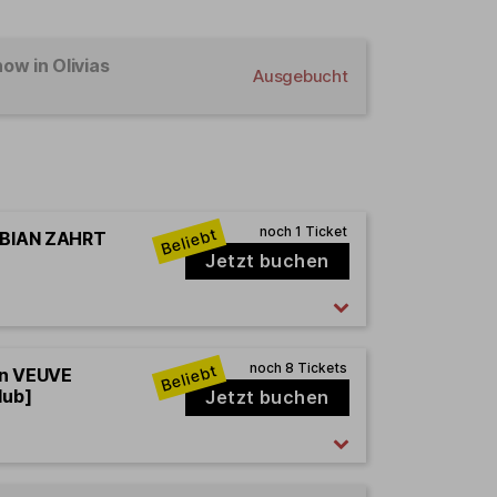
how in Olivias
Ausgebucht
FABIAN ZAHRT
Jetzt buchen
en VEUVE
lub]
Jetzt buchen