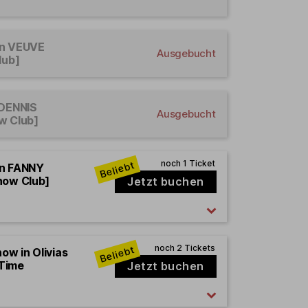
en VEUVE
Ausgebucht
lub]
 DENNIS
Ausgebucht
w Club]
en FANNY
how Club]
Jetzt buchen
how in Olivias
 Time
Jetzt buchen