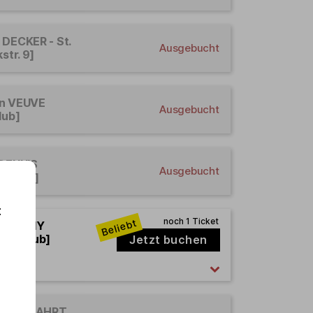
 DECKER - St.
Ausgebucht
str. 9]
en VEUVE
Ausgebucht
lub]
 DENNIS
Ausgebucht
w Club]
:
en FANNY
how Club]
Jetzt buchen
FABIAN ZAHRT