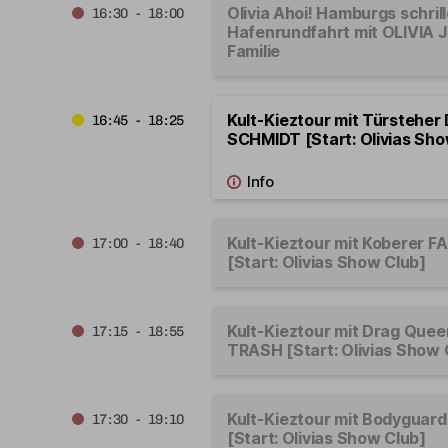
Olivia Ahoi! Hamburgs schrill
16:30 - 18:00
Hafenrundfahrt mit OLIVIA 
Familie
Kult-Kieztour mit Türsteher
16:45 - 18:25
SCHMIDT [Start: Olivias Sho
Kult-Kieztour mit Koberer 
17:00 - 18:40
[Start: Olivias Show Club]
Kult-Kieztour mit Drag Que
17:15 - 18:55
TRASH [Start: Olivias Show 
Kult-Kieztour mit Bodygua
17:30 - 19:10
[Start: Olivias Show Club]