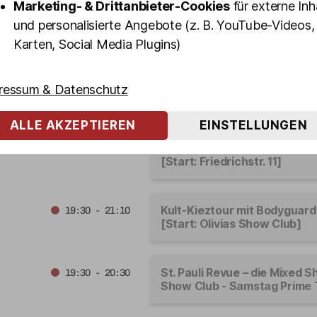
Marketing- & Drittanbieter-Cookies
für externe Inh
[Start: Olivias Show Club]
und personalisierte Angebote (z. B. YouTube-Videos,
Karten, Social Media Plugins)
Kult-Kieztour mit Drag Que
19:15 - 20:55
TRASH [Start: Olivias Show 
ressum & Datenschutz
ALLE AKZEPTIEREN
EINSTELLUNGEN
Kult-Kieztour mit Ex-Zuhäl
19:15 - 20:55
[Start: Friedrichstr. 11]
Kult-Kieztour mit Bodygua
19:30 - 21:10
[Start: Olivias Show Club]
St. Pauli Revue – die Mixed S
19:30 - 20:30
Show Club - Samstag Prime