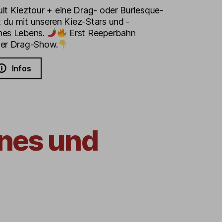
CO
ult Kieztour + eine Drag- oder Burlesque-
 du mit unseren Kiez-Stars und -
nes Lebens.
Erst Reeperbahn
der Drag-Show.
Infos
ones und