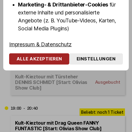
Marketing- & Drittanbieter-Cookies
für
externe Inhalte und personalisierte
18:30 - 20:10
Angebote (z. B. YouTube-Videos, Karten,
Social Media Plugins)
Kult-Kieztour mit Drag Queen
VEUVE NOIRE [Start: Olivias
Ausgebucht
Show Club]
Impressum & Datenschutz
ALLE AKZEPTIEREN
EINSTELLUNGEN
18:45 - 20:25
Kult-Kieztour mit Türsteher
DENNIS SCHMIDT [Start: Olivias
Ausgebucht
Show Club]
19:00 - 20:40
Kult-Kieztour mit Drag Queen FANNY
FUNTASTIC [Start: Olivias Show Club]