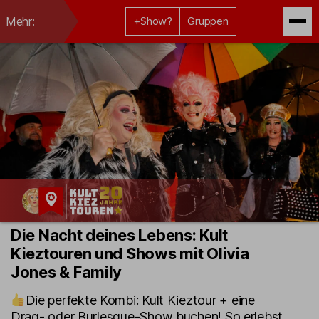
Mehr:
+Show?
Gruppen
Kult-
Die Nacht deines Lebens: Kult
Kieztouren
Kieztouren und Shows mit Olivia
Hamburg
Jones & Family
Die perfekte Kombi: Kult Kieztour + eine
Drag- oder Burlesque-Show buchen! So erlebst