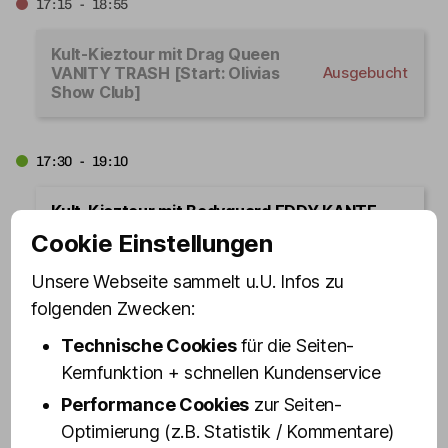
17:15 - 18:55
Kult-Kieztour mit Drag Queen
VANITY TRASH [Start: Olivias
Ausgebucht
Show Club]
17:30 - 19:10
Kult-Kieztour mit Bodyguard EDDY KANTE
[Start: Olivias Show Club]
Cookie Einstellungen
Jetzt buchen
Unsere Webseite sammelt u.U. Infos zu
folgenden Zwecken:
Technische Cookies
für die Seiten-
17:45 - 19:25
Kernfunktion + schnellen Kundenservice
Kult-Kieztour mit »Doc« EVA
Performance Cookies
zur Seiten-
DECKER - St. Pauli classic [Start:
Ausgebucht
Optimierung (z.B. Statistik / Kommentare)
Schmuckstr. 9]