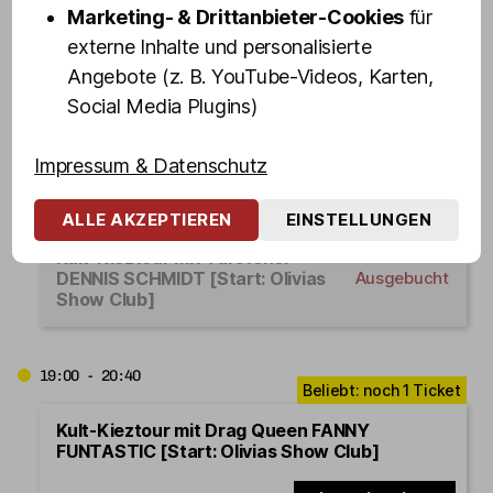
Marketing- & Drittanbieter-Cookies
für
18:30 - 20:10
externe Inhalte und personalisierte
Angebote (z. B. YouTube-Videos, Karten,
Kult-Kieztour mit Drag Queen
Social Media Plugins)
VEUVE NOIRE [Start: Olivias
Ausgebucht
Show Club]
Impressum & Datenschutz
18:45 - 20:25
ALLE AKZEPTIEREN
EINSTELLUNGEN
Kult-Kieztour mit Türsteher
DENNIS SCHMIDT [Start: Olivias
Ausgebucht
Show Club]
19:00 - 20:40
Kult-Kieztour mit Drag Queen FANNY
FUNTASTIC [Start: Olivias Show Club]