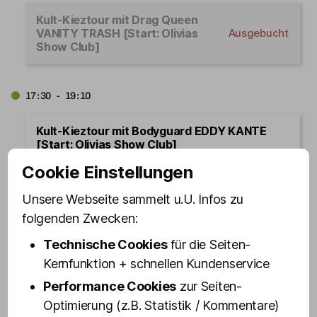
Kult-Kieztour mit Drag Queen
VANITY TRASH [Start: Olivias
Ausgebucht
Show Club]
17:30 - 19:10
Kult-Kieztour mit Bodyguard EDDY KANTE
[Start: Olivias Show Club]
Cookie Einstellungen
Jetzt buchen
Unsere Webseite sammelt u.U. Infos zu
folgenden Zwecken:
17:45 - 19:25
Technische Cookies
für die Seiten-
Kult-Kieztour mit »Doc« EVA
Kernfunktion + schnellen Kundenservice
DECKER - St. Pauli classic [Start:
Ausgebucht
Performance Cookies
zur Seiten-
Schmuckstr. 9]
Optimierung (z.B. Statistik / Kommentare)