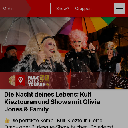
Mehr:
+Show?
Gruppen
Kult-
Die Nacht deines Lebens: Kult
Kieztouren
Kieztouren und Shows mit Olivia
Hamburg
Jones & Family
Die perfekte Kombi: Kult Kieztour + eine
Drag- oder Burlesque-Show buchen! So erlebst