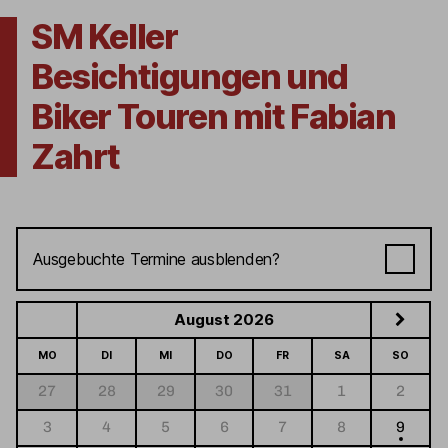
SM Keller
Besichtigungen und
Biker Touren mit Fabian
Zahrt
Ausgebuchte Termine ausblenden?
August 2026
MO
DI
MI
DO
FR
SA
SO
27
28
29
30
31
1
2
3
4
5
6
7
8
9