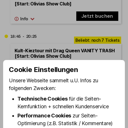
[Start: Olivias Show Club]
Jetzt buchen
18:45 - 20:25
Kult-Kieztour mit Drag Queen VANITY TRASH
[Start: Olivias Show Club]
Cookie Einstellungen
Jetzt buchen
Unsere Webseite sammelt u.U. Infos zu
folgenden Zwecken:
19:00 - 20:40
Technische Cookies
für die Seiten-
Kult-Kieztour mit Koberer FABIAN
Kernfunktion + schnellen Kundenservice
ZAHRT [Start: Olivias Show
Ausgebucht
Club]
Performance Cookies
zur Seiten-
Optimierung (z.B. Statistik / Kommentare)