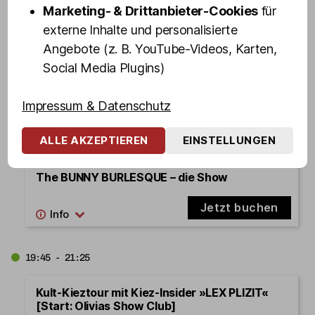
Marketing- & Drittanbieter-Cookies
für
19:15 - 20:55
externe Inhalte und personalisierte
Angebote (z. B. YouTube-Videos, Karten,
Kult-Kieztour mit Drag Queen FANNY
FUNTASTIC [Start: Olivias Show Club]
Social Media Plugins)
Jetzt buchen
Impressum & Datenschutz
ALLE AKZEPTIEREN
EINSTELLUNGEN
19:45 - 20:45
The BUNNY BURLESQUE – die Show
Jetzt buchen
19:45 - 21:25
Kult-Kieztour mit Kiez-Insider »LEX PLIZIT«
[Start: Olivias Show Club]